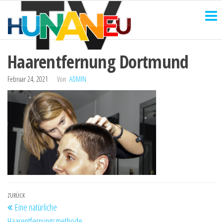
HUNANEU
Zum
Technik
und
Inhalt
TV
mehr
springen
Haarentfernung Dortmund
Februar 24, 2021
Von
ADMIN
Beitragsnavigation
Vorheriger
ZURÜCK
Eine natürliche
Beitrag
Haarentfernungsmethode