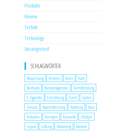
Produkte
Review
Technik
Technology
Uncategorized
SCHLAGWÖRTER
Absperrung
Aromen
Asien
Auto
Bierbank
Bierbankgarnitur
Dienstleistung
E-Zigarette
Einrichtung
Event
Garten
Genuss
Haarentfernung
Hamburg
Haus
Industrie
Kernspin
Kosmetik
Lifestyle
Liquid
Lüftung
Marketing
Markise