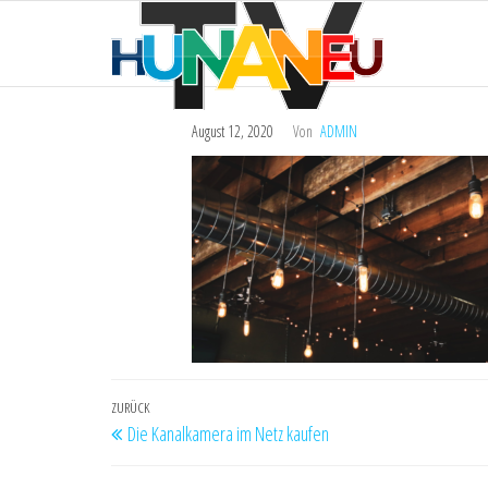
HUNAN
Zum
Technik
und
Inhalt
TV
mehr
springen
August 12, 2020
Von
ADMIN
Beitragsnavigation
Vorheriger
ZURÜCK
Die Kanalkamera im Netz kaufen
Beitrag