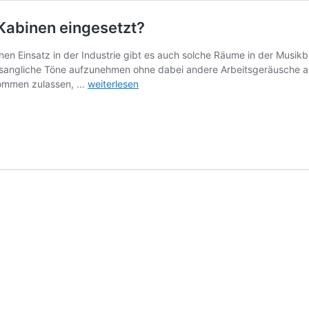
Kabinen eingesetzt?
n Einsatz in der Industrie gibt es auch solche Räume in der Musikbr
esangliche Töne aufzunehmen ohne dabei andere Arbeitsgeräusche au
Schallschutzkabine
kommen zulassen, …
weiterlesen
–
Wo
werden
diese
Kabinen
eingesetzt?