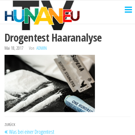
HUNANEU
Zum
Technik
und
Inhalt
TV
mehr
springen
Drogentest Haaranalyse
Mai 18, 2017
Von
ADMIN
Beitragsnavigation
Vorheriger
ZURÜCK
Was bei einer Drogentest
Beitrag