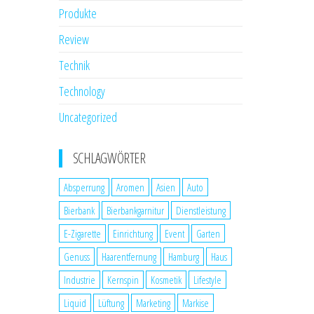
Produkte
Review
Technik
Technology
Uncategorized
SCHLAGWÖRTER
Absperrung
Aromen
Asien
Auto
Bierbank
Bierbankgarnitur
Dienstleistung
E-Zigarette
Einrichtung
Event
Garten
Genuss
Haarentfernung
Hamburg
Haus
Industrie
Kernspin
Kosmetik
Lifestyle
Liquid
Lüftung
Marketing
Markise