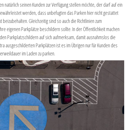
en natürlich seinen Kunden zur Verfügung stellen möchte, der darf auf ein
 gewährleistet werden, dass unbefugten das Parken hier nicht gestattet
t beizubehalten. Gleichzeitig sind so auch die Richtlinien zum
re eigenen Parkplätze beschildern sollte. In der Öffentlichkeit machen
den Parkplatzschildern auf sich aufmerksam, damit ausnahmslos die
xtra ausgeschilderten Parkplätzen ist es im Übrigen nur für Kunden des
 Verweildauer im Laden zu parken.