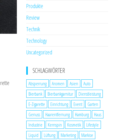
Produkte
Review
Technik
Technology
Uncategorized
SCHLAGWÖRTER
arette
Absperrung
Aromen
Asien
Auto
Bierbank
Bierbankgarnitur
Dienstleistung
E-Zigarette
Einrichtung
Event
Garten
Genuss
Haarentfernung
Hamburg
Haus
Industrie
Kernspin
Kosmetik
Lifestyle
Liquid
Lüftung
Marketing
Markise