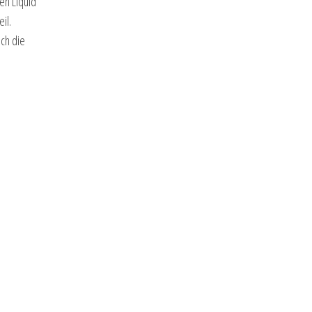
en Liquid
il.
ch die