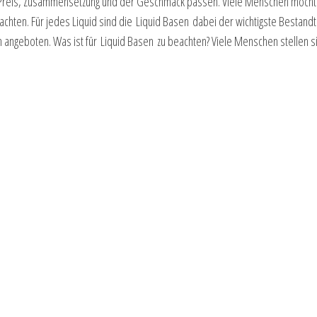
ei Preis, Zusammensetzung und der Geschmack passen. Viele Menschen möcht
achten. Für jedes Liquid sind die Liquid Basen dabei der wichtigste Bestandte
angeboten. Was ist für Liquid Basen zu beachten? Viele Menschen stellen si