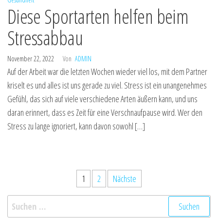
Diese Sportarten helfen beim
Stressabbau
November 22, 2022
Von
ADMIN
Auf der Arbeit war die letzten Wochen wieder viel los, mit dem Partner
kriselt es und alles ist uns gerade zu viel. Stress ist ein unangenehmes
Gefühl, das sich auf viele verschiedene Arten äußern kann, und uns
daran erinnert, dass es Zeit für eine Verschnaufpause wird. Wer den
Stress zu lange ignoriert, kann davon sowohl […]
Seitennummerierung
1
2
Nächste
der
Suchen
Beiträge
nach: