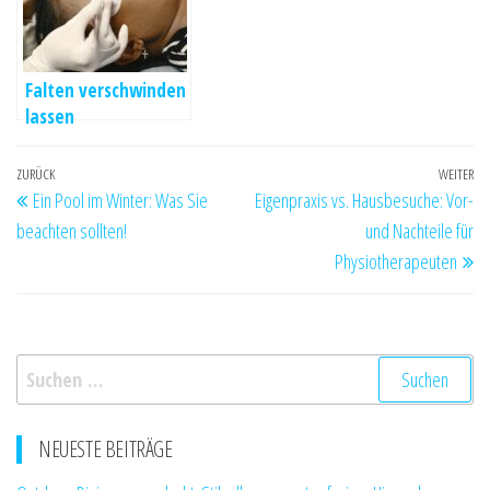
Falten verschwinden
lassen
Beitragsnavigation
Vorheriger
ZURÜCK
WEITER
Nä
Ein Pool im Winter: Was Sie
Eigenpraxis vs. Hausbesuche: Vor-
Beitrag
Be
beachten sollten!
und Nachteile für
Physiotherapeuten
Suchen
nach:
NEUESTE BEITRÄGE