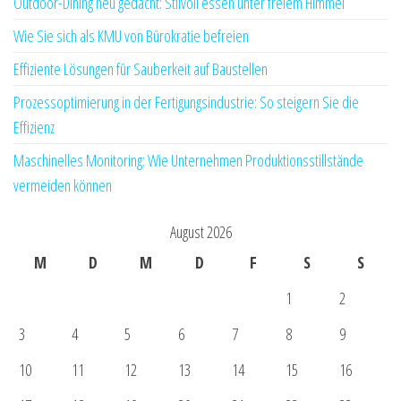
Outdoor-Dining neu gedacht: Stilvoll essen unter freiem Himmel
Wie Sie sich als KMU von Bürokratie befreien
Effiziente Lösungen für Sauberkeit auf Baustellen
Prozessoptimierung in der Fertigungsindustrie: So steigern Sie die
Effizienz
Maschinelles Monitoring: Wie Unternehmen Produktionsstillstände
vermeiden können
August 2026
M
D
M
D
F
S
S
1
2
3
4
5
6
7
8
9
10
11
12
13
14
15
16