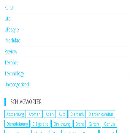
Kultur
Life
Lifestyle
Produkte
Review
Technik
Technology
Uncategorized
SCHLAGWÖRTER
Absperrung
Aromen
Asien
Auto
Bierbank
Bierbankgarnitur
Dienstleistung
E-Zigarette
Einrichtung
Event
Garten
Genuss