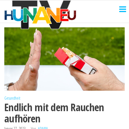
HUNANEU
Zum
Technik
und
Inhalt
TV
mehr
springen
Gesundheit
Endlich mit dem Rauchen
aufhören
Januar 27, 2023
Von
ADMIN