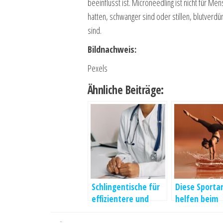
beeinflusst ist. Microneedling ist nicht für M
hatten, schwanger sind oder stillen, blutverd
sind.
Bildnachweis:
Pexels
Ähnliche Beiträge:
Schlingentische für
Diese Sporta
effizientere und
helfen beim
schmerzfreie
Stressabbau
Therapien