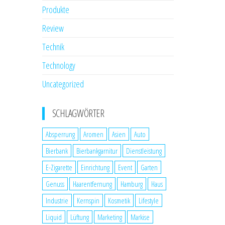
Produkte
Review
Technik
Technology
Uncategorized
SCHLAGWÖRTER
Absperrung
Aromen
Asien
Auto
Bierbank
Bierbankgarnitur
Dienstleistung
E-Zigarette
Einrichtung
Event
Garten
Genuss
Haarentfernung
Hamburg
Haus
Industrie
Kernspin
Kosmetik
Lifestyle
Liquid
Lüftung
Marketing
Markise