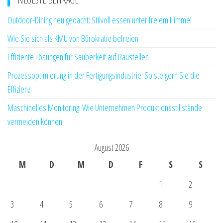
Outdoor-Dining neu gedacht: Stilvoll essen unter freiem Himmel
Wie Sie sich als KMU von Bürokratie befreien
Effiziente Lösungen für Sauberkeit auf Baustellen
Prozessoptimierung in der Fertigungsindustrie: So steigern Sie die
Effizienz
Maschinelles Monitoring: Wie Unternehmen Produktionsstillstände
vermeiden können
August 2026
M
D
M
D
F
S
S
1
2
3
4
5
6
7
8
9