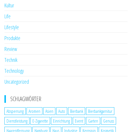
Kultur
Life
Lifestyle
Produkte
Review
Technik
Technology
Uncategorized
SCHLAGWÖRTER
Absperrung
Aromen
Asien
Auto
Bierbank
Bierbankgarnitur
Dienstleistung
E-Zigarette
Einrichtung
Event
Garten
Genuss
Haarentfernung
Hamburg
Haus
Industrie
Kernspin
Kosmetik