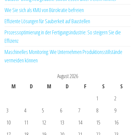
Wie Sie sich als KMU von Bürokratie befreien
Effiziente Lösungen für Sauberkeit auf Baustellen
Prozessoptimierung in der Fertigungsindustrie: So steigern Sie die
Effizienz
Maschinelles Monitoring: Wie Unternehmen Produktionsstillstände
vermeiden können
August 2026
M
D
M
D
F
S
S
1
2
3
4
5
6
7
8
9
10
11
12
13
14
15
16
17
18
19
20
21
22
23