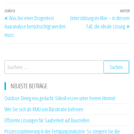
Beitragsnavigation
Vorheriger
ZURÜCK
WEITER
Nä
Was bei einer Drogentest
Unterstützung im Alter – in diesem
Beitrag
Be
Haaranalyse berücksichtigt werden
Fall, die ideale Lösung
muss
Suchen
nach:
NEUESTE BEITRÄGE
Outdoor-Dining neu gedacht: Stilvoll essen unter freiem Himmel
Wie Sie sich als KMU von Bürokratie befreien
Effiziente Lösungen für Sauberkeit auf Baustellen
Prozessoptimierung in der Fertigungsindustrie: So steigern Sie die