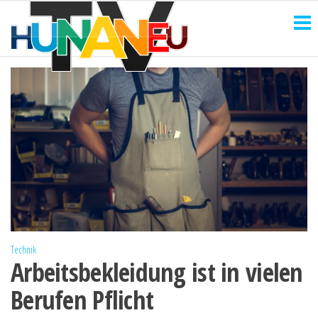
HUNANEU
Zum
Technik
und
Inhalt
TV
mehr
springen
Technik
Arbeitsbekleidung ist in vielen
Berufen Pflicht