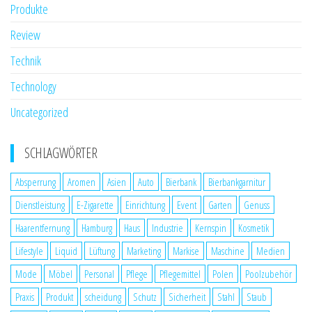
Produkte
Review
Technik
Technology
Uncategorized
SCHLAGWÖRTER
Absperrung
Aromen
Asien
Auto
Bierbank
Bierbankgarnitur
Dienstleistung
E-Zigarette
Einrichtung
Event
Garten
Genuss
Haarentfernung
Hamburg
Haus
Industrie
Kernspin
Kosmetik
Lifestyle
Liquid
Lüftung
Marketing
Markise
Maschine
Medien
Mode
Möbel
Personal
Pflege
Pflegemittel
Polen
Poolzubehör
Praxis
Produkt
scheidung
Schutz
Sicherheit
Stahl
Staub