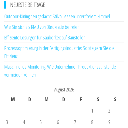
NEUESTE BEITRÄGE
Outdoor-Dining neu gedacht: Stilvoll essen unter freiem Himmel
Wie Sie sich als KMU von Bürokratie befreien
Effiziente Lösungen für Sauberkeit auf Baustellen
Prozessoptimierung in der Fertigungsindustrie: So steigern Sie die
Effizienz
Maschinelles Monitoring: Wie Unternehmen Produktionsstillstände
vermeiden können
August 2026
M
D
M
D
F
S
S
1
2
3
4
5
6
7
8
9