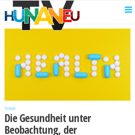
HUNANEU
Zum
Technik
und
Inhalt
TV
mehr
springen
Technik
Die Gesundheit unter
Beobachtung, der