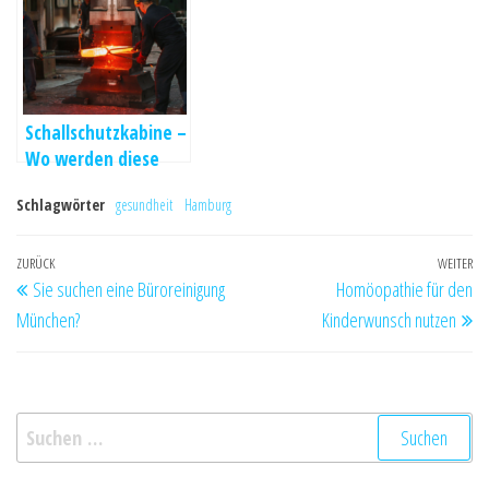
werden muss
Schallschutzkabine –
Wo werden diese
Kabinen eingesetzt?
Schlagwörter
gesundheit
Hamburg
Beitragsnavigation
Vorheriger
ZURÜCK
WEITER
Nä
Sie suchen eine Büroreinigung
Homöopathie für den
Beitrag
Be
München?
Kinderwunsch nutzen
Suchen
nach: