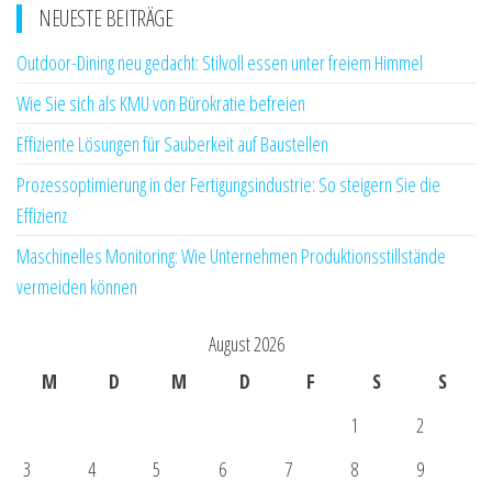
NEUESTE BEITRÄGE
Outdoor-Dining neu gedacht: Stilvoll essen unter freiem Himmel
Wie Sie sich als KMU von Bürokratie befreien
Effiziente Lösungen für Sauberkeit auf Baustellen
Prozessoptimierung in der Fertigungsindustrie: So steigern Sie die
Effizienz
Maschinelles Monitoring: Wie Unternehmen Produktionsstillstände
vermeiden können
August 2026
M
D
M
D
F
S
S
1
2
3
4
5
6
7
8
9