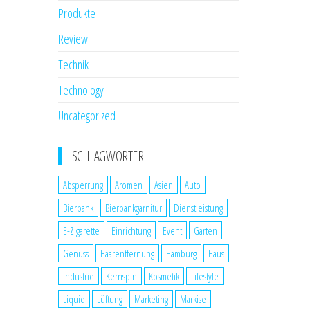
Produkte
Review
Technik
Technology
Uncategorized
SCHLAGWÖRTER
Absperrung
Aromen
Asien
Auto
Bierbank
Bierbankgarnitur
Dienstleistung
E-Zigarette
Einrichtung
Event
Garten
Genuss
Haarentfernung
Hamburg
Haus
Industrie
Kernspin
Kosmetik
Lifestyle
Liquid
Lüftung
Marketing
Markise