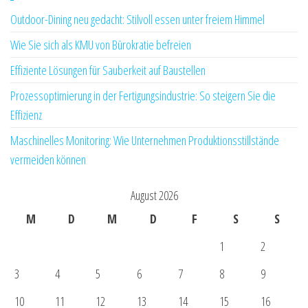
Outdoor-Dining neu gedacht: Stilvoll essen unter freiem Himmel
Wie Sie sich als KMU von Bürokratie befreien
Effiziente Lösungen für Sauberkeit auf Baustellen
Prozessoptimierung in der Fertigungsindustrie: So steigern Sie die
Effizienz
Maschinelles Monitoring: Wie Unternehmen Produktionsstillstände
vermeiden können
August 2026
M
D
M
D
F
S
S
1
2
3
4
5
6
7
8
9
10
11
12
13
14
15
16