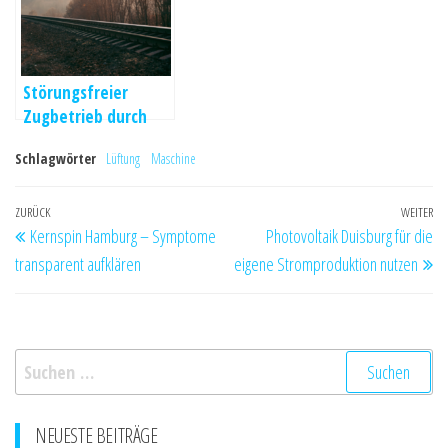
Störungsfreier
Zugbetrieb durch
hochwertigen
Schlagwörter
Lüftung
Maschine
Antrieb
Beitragsnavigation
Vorheriger
ZURÜCK
WEITER
Nä
Kernspin Hamburg – Symptome
Photovoltaik Duisburg für die
Beitrag
Be
transparent aufklären
eigene Stromproduktion nutzen
Suchen
nach:
NEUESTE BEITRÄGE