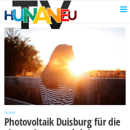
HUNANEU
Zum
Technik
und
Inhalt
TV
mehr
springen
Technik
Photovoltaik Duisburg für die