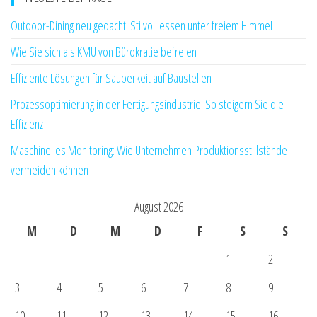
Outdoor-Dining neu gedacht: Stilvoll essen unter freiem Himmel
Wie Sie sich als KMU von Bürokratie befreien
Effiziente Lösungen für Sauberkeit auf Baustellen
Prozessoptimierung in der Fertigungsindustrie: So steigern Sie die
Effizienz
Maschinelles Monitoring: Wie Unternehmen Produktionsstillstände
vermeiden können
August 2026
M
D
M
D
F
S
S
1
2
3
4
5
6
7
8
9
10
11
12
13
14
15
16