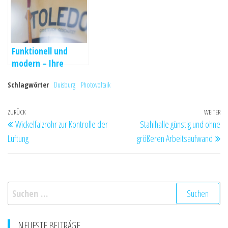
Funktionell und
modern – Ihre
Waage geeicht
Schlagwörter
Duisburg
Photovoltaik
Beitragsnavigation
Vorheriger
ZURÜCK
WEITER
Nä
Wickelfalzrohr zur Kontrolle der
Stahlhalle günstig und ohne
Beitrag
Be
Lüftung
größeren Arbeitsaufwand
Suchen
nach:
NEUESTE BEITRÄGE