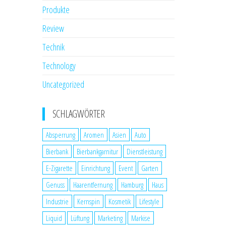
Produkte
Review
Technik
Technology
Uncategorized
SCHLAGWÖRTER
Absperrung
Aromen
Asien
Auto
Bierbank
Bierbankgarnitur
Dienstleistung
E-Zigarette
Einrichtung
Event
Garten
Genuss
Haarentfernung
Hamburg
Haus
Industrie
Kernspin
Kosmetik
Lifestyle
Liquid
Lüftung
Marketing
Markise