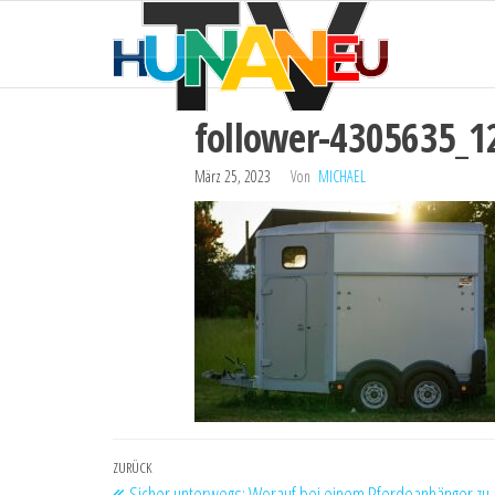
HUNAN
Zum
Technik
und
Inhalt
TV
mehr
springen
follower-4305635_1
März 25, 2023
Von
MICHAEL
Beitragsnavigation
Vorheriger
ZURÜCK
Sicher unterwegs: Worauf bei einem Pferdeanhänger zu a