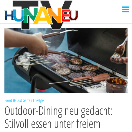
HUNANEU
Zum
Technik
und
Inhalt
TV
mehr
springen
Food
Haus & Garten
Lifestyle
Outdoor-Dining neu gedacht:
Stilvoll essen unter freiem