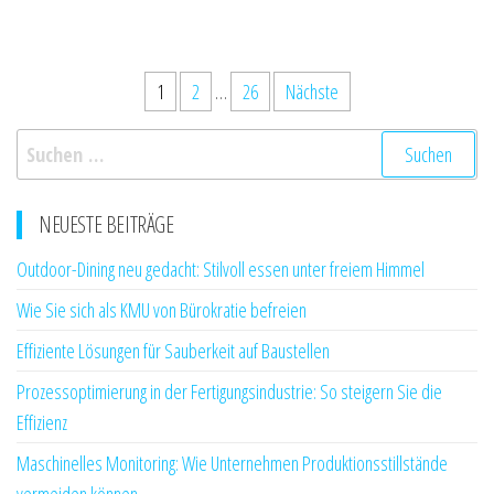
Seitennummerierung
1
2
…
26
Nächste
der
Suchen
Beiträge
nach:
NEUESTE BEITRÄGE
Outdoor-Dining neu gedacht: Stilvoll essen unter freiem Himmel
Wie Sie sich als KMU von Bürokratie befreien
Effiziente Lösungen für Sauberkeit auf Baustellen
Prozessoptimierung in der Fertigungsindustrie: So steigern Sie die
Effizienz
Maschinelles Monitoring: Wie Unternehmen Produktionsstillstände