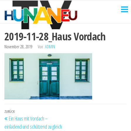
HUNANEU
Zum
Technik
und
Inhalt
TV
mehr
springen
2019-11-28_Haus Vordach
November 28, 2019
Von
ADMIN
Beitragsnavigation
Vorheriger
ZURÜCK
Ein Haus mit Vordach –
Beitrag
einladend und schützend zu gleich