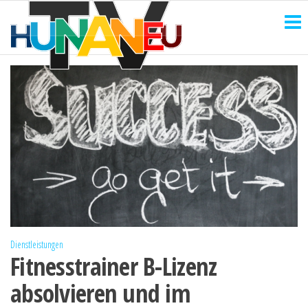
HUNANEU
Zum
Technik
und
Inhalt
TV
mehr
springen
Dienstleistungen
Fitnesstrainer B-Lizenz
absolvieren und im