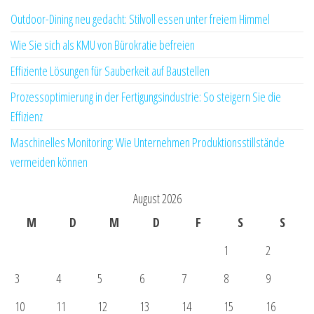
Outdoor-Dining neu gedacht: Stilvoll essen unter freiem Himmel
Wie Sie sich als KMU von Bürokratie befreien
Effiziente Lösungen für Sauberkeit auf Baustellen
Prozessoptimierung in der Fertigungsindustrie: So steigern Sie die
Effizienz
Maschinelles Monitoring: Wie Unternehmen Produktionsstillstände
vermeiden können
August 2026
M
D
M
D
F
S
S
1
2
3
4
5
6
7
8
9
10
11
12
13
14
15
16