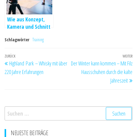
Wie aus Konzept,
Kamera und Schnitt
eine klare Botschaft
Schlagwörter
Training
entsteht
Beitragsnavigation
Vorheriger
ZURÜCK
WEITER
Nä
Highland Park – Whisky mit über
Der Winter kann kommen – Mit Filz
Beitrag
Be
220 Jahre Erfahrungen
Hausschuhen durch die kalte
Jahreszeit
Suchen
nach:
NEUESTE BEITRÄGE