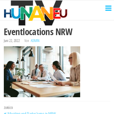
HUNANEU
Zum
Technik
und
Inhalt
TV
mehr
springen
Eventlocations NRW
Juni 22, 2022
Von
ADMIN
Beitragsnavigation
Vorheriger
ZURÜCK
Meeting und Partyräume in NRW