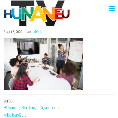
HUNANEU
Zum
Technik
und
Inhalt
TV
mehr
springen
August 6, 2020
Von
ADMIN
Beitragsnavigation
Vorheriger
ZURÜCK
Sourcing Beratung – Organisierte
Beitrag
Arbeitsabläufe