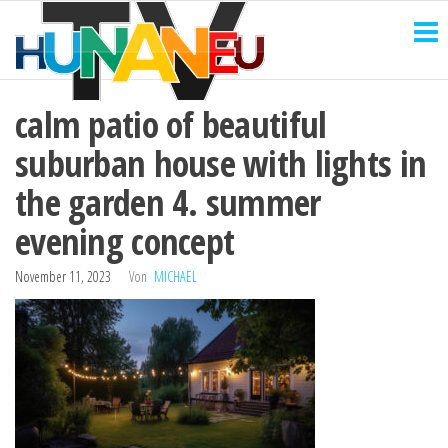
HUNANEU
Zum
Technik
und
Inhalt
TV
mehr
springen
calm patio of beautiful
suburban house with lights in
the garden 4. summer
evening concept
November 11, 2023
Von
MICHAEL