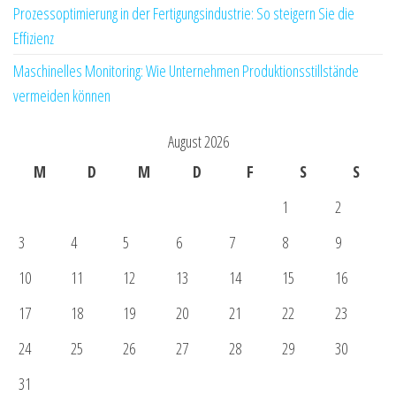
Prozessoptimierung in der Fertigungsindustrie: So steigern Sie die
Effizienz
Maschinelles Monitoring: Wie Unternehmen Produktionsstillstände
vermeiden können
August 2026
M
D
M
D
F
S
S
1
2
3
4
5
6
7
8
9
10
11
12
13
14
15
16
17
18
19
20
21
22
23
24
25
26
27
28
29
30
31