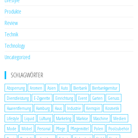
Lifestyle
Produkte
Review
Technik
Technology
Uncategorized
SCHLAGWÖRTER
Absperrung
Aromen
Asien
Auto
Bierbank
Bierbankgarnitur
Dienstleistung
E-Zigarette
Einrichtung
Event
Garten
Genuss
Haarentfernung
Hamburg
Haus
Industrie
Kernspin
Kosmetik
Lifestyle
Liquid
Lüftung
Marketing
Markise
Maschine
Medien
Mode
Möbel
Personal
Pflege
Pflegemittel
Polen
Poolzubehör