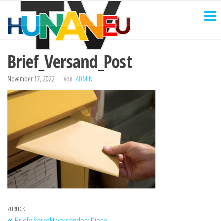
HUNANEU
Zum
Technik
und
Inhalt
TV
mehr
springen
Brief_Versand_Post
November 17, 2022
Von
ADMIN
Beitragsnavigation
Vorheriger
ZURÜCK
Briefe korrekt versenden: Diese