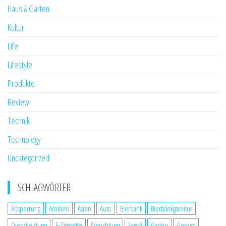
Haus & Garten
Kultur
Life
Lifestyle
Produkte
Review
Technik
Technology
Uncategorized
SCHLAGWÖRTER
Absperrung
Aromen
Asien
Auto
Bierbank
Bierbankgarnitur
Dienstleistung
E-Zigarette
Einrichtung
Event
Garten
Genuss