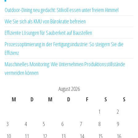
Outdoor-Dining neu gedacht: Stilvoll essen unter freiem Himmel
Wie Sie sich als KMU von Bürokratie befreien
Effiziente Lösungen für Sauberkeit auf Baustellen
Prozessoptimierung in der Fertigungsindustrie: So steigern Sie die
Effizienz
Maschinelles Monitoring: Wie Unternehmen Produktionsstillstände
vermeiden können
August 2026
M
D
M
D
F
S
S
1
2
3
4
5
6
7
8
9
10
11
12
13
14
15
16