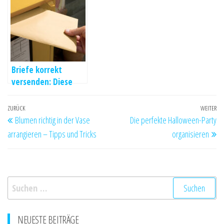
Überblick
Briefe korrekt
versenden: Diese
Tipps helfen Ihnen
Beitragsnavigation
Vorheriger
ZURÜCK
WEITER
Nä
Blumen richtig in der Vase
Die perfekte Halloween-Party
Beitrag
Be
arrangieren – Tipps und Tricks
organisieren
Suchen
nach:
NEUESTE BEITRÄGE