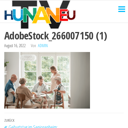
HUNANEU
Zum
Technik
und
Inhalt
TV
mehr
springen
AdobeStock_266007150 (1)
August 16, 2022
Von
ADMIN
Beitragsnavigation
Vorheriger
ZURÜCK
Geburtstag im Seniorenheim: