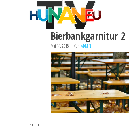
HUNAN
Zum
Technik
und
Inhalt
TV
mehr
springen
Bierbankgarnitur_2
Mai 14, 2018
Von
ADMIN
Beitragsnavigation
Vorheriger
ZURÜCK