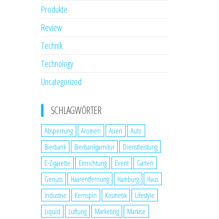
Produkte
Review
Technik
Technology
Uncategorized
SCHLAGWÖRTER
Absperrung
Aromen
Asien
Auto
Bierbank
Bierbankgarnitur
Dienstleistung
E-Zigarette
Einrichtung
Event
Garten
Genuss
Haarentfernung
Hamburg
Haus
Industrie
Kernspin
Kosmetik
Lifestyle
Liquid
Lüftung
Marketing
Markise