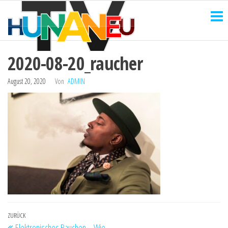
HUNANEU
Zum
Technik
und
Inhalt
TV
mehr
springen
2020-08-20_raucher
August 20, 2020
Von
ADMIN
Beitragsnavigation
Vorheriger
ZURÜCK
Elektronisches Rauchen – Wie