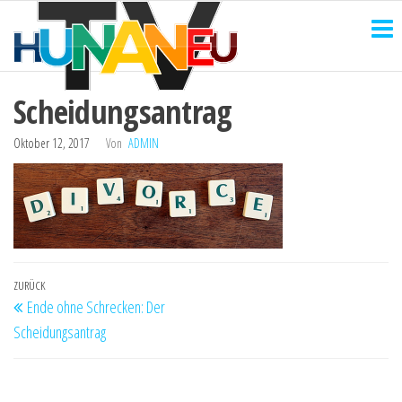
HUNANEU
Zum
Technik
und
Inhalt
TV
mehr
springen
Scheidungsantrag
Oktober 12, 2017
Von
ADMIN
Beitragsnavigation
Vorheriger
ZURÜCK
Ende ohne Schrecken: Der
Beitrag
Scheidungsantrag