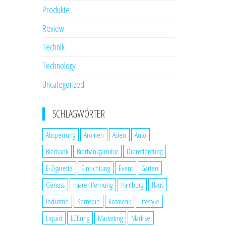
Produkte
Review
Technik
Technology
Uncategorized
SCHLAGWÖRTER
Absperrung
Aromen
Asien
Auto
Bierbank
Bierbankgarnitur
Dienstleistung
E-Zigarette
Einrichtung
Event
Garten
Genuss
Haarentfernung
Hamburg
Haus
Industrie
Kernspin
Kosmetik
Lifestyle
Liquid
Lüftung
Marketing
Markise