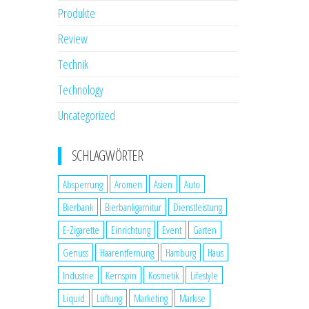
Produkte
Review
Technik
Technology
Uncategorized
SCHLAGWÖRTER
Absperrung
Aromen
Asien
Auto
Bierbank
Bierbankgarnitur
Dienstleistung
E-Zigarette
Einrichtung
Event
Garten
Genuss
Haarentfernung
Hamburg
Haus
Industrie
Kernspin
Kosmetik
Lifestyle
Liquid
Lüftung
Marketing
Markise