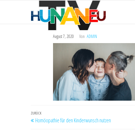
HUNAN
Zum
Technik
und
Inhalt
TV
mehr
springen
August 7, 2020
Von
ADMIN
Beitragsnavigation
Vorheriger
ZURÜCK
Homöopathie für den Kinderwunsch nutzen
Beitrag