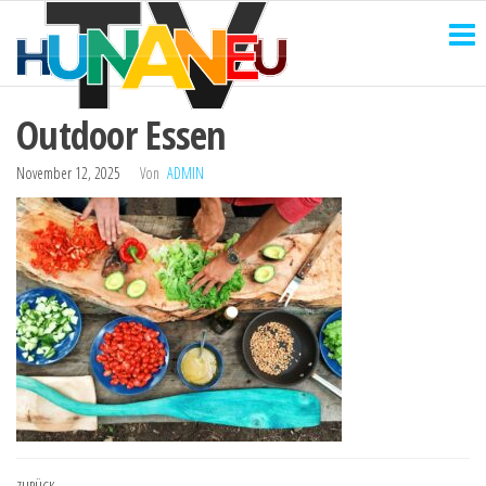
HUNANEU
Zum
Technik
und
Inhalt
TV
mehr
springen
Outdoor Essen
November 12, 2025
Von
ADMIN