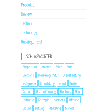
Produkte
Review
Technik
Technology
Uncategorized
SCHLAGWÖRTER
Absperrung
Aromen
Asien
Auto
Bierbank
Bierbankgarnitur
Dienstleistung
E-Zigarette
Einrichtung
Event
Garten
Genuss
Haarentfernung
Hamburg
Haus
Industrie
Kernspin
Kosmetik
Lifestyle
Liquid
Lüftung
Marketing
Markise