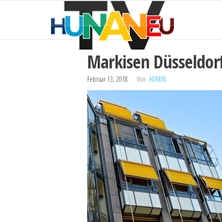
HUNAN
Zum
Technik
und
Inhalt
TV
mehr
springen
Markisen Düsseldor
Februar 13, 2018
Von
ADMIN