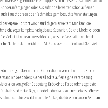
en. Diverse Baggermodelle entpuppen sich in diesem Zusammenhang zu
ch Sonderanfertigungen oder Auslaufmodelle warten schon auf einen
 auch Tauschbörsen oder Fachmärkte gern besuchte Veranstaltungen.
der eigene Horizont wird natürlich gern erweitert. Man kann die
er sieht sogar komplett nachgebaute Szenarien. Solche Modelle laden
ie Vielfalt ist nahezu unerschöpflich, was die Faszination nochmals
r für Nachschub im reichlichen Maß und beschert Groß und Klein viel
nd können sogar über mehrere Generationen vererbt werden. Solche
rständlich besonders. Generell sollte auf eine gute Verarbeitung
Materialien von großer Bedeutung. Bröckelnde Farbe oder abgelöste
en. Deshalb sind einige Baggermodelle durchaus zu einem etwas höheren
aus lohnend. Dafür erwirbt man tolle Artikel, die für einen langen Zeitraum