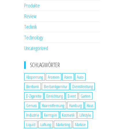
Produkte
Review
Technik
Technology
Uncategorized
SCHLAGWÖRTER
Absperrung
Aromen
Asien
Auto
Bierbank
Bierbankgarnitur
Dienstleistung
E-Zigarette
Einrichtung
Event
Garten
Genuss
Haarentfernung
Hamburg
Haus
Industrie
Kernspin
Kosmetik
Lifestyle
Liquid
Lüftung
Marketing
Markise