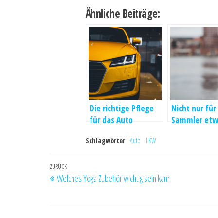
Ähnliche Beiträge:
Die richtige Pflege
Nicht nur für
für das Auto
Sammler etw
besonderes 
Schlagwörter
Auto
LKW
Restposten
Beitragsnavigation
Vorheriger
ZURÜCK
Welches Yoga Zubehör wichtig sein kann
Beitrag