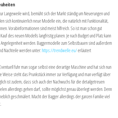
euheiten
 zur Langeweile wird, bemüht sich der Markt ständig um Neuerungen und
 sich kontinuierlich neue Modelle ein, die natürlich mit Funktionalität,
nen. Vorabinformationen sind meist hilfreich. So ist man schon gut
Kauf des neuen Modells langfristig planen. Je nach Budget und Platz kann
en Angelegenheit werden. Baggermodelle zum Selbstbauen sind außerdem
 und Nachteile werden unter:
https://trendwelle.eu/
erläutert
ventuell fuhr man sogar selbst eine derartige Maschine und hat sich nun
se Weise steht das Prunkstück immer zur Verfügung und man verfügt über
ich ist zudem, dass sich auch der Nachwuchs für die detailgetreuen
len allerdings gehen darf, sollte möglichst genau überlegt werden. Denn
blich geschmälert. Macht der Bagger allerdings der ganzen Familie viel
.