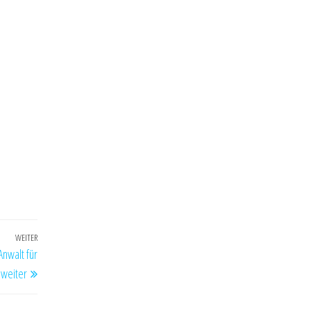
WEITER
Nächster
Anwalt für
Beitrag
 weiter