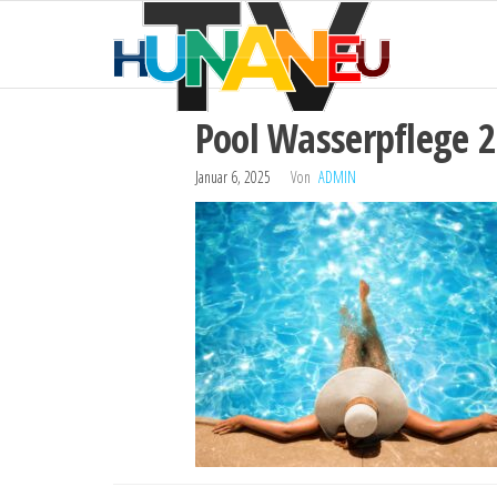
HUNAN
Zum
Technik
und
Inhalt
TV
mehr
springen
Pool Wasserpflege 2
Januar 6, 2025
Von
ADMIN