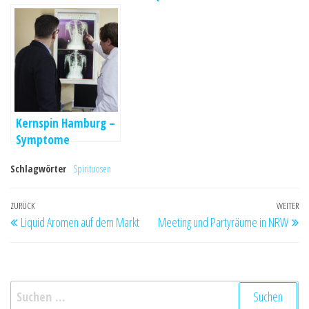
besonderes Uhren
ist die
Restposten
wissenschaftliche
Logik
Kernspin Hamburg –
Symptome
transparent
Schlagwörter
Spirituosen
aufklären
Beitragsnavigation
Vorheriger
ZURÜCK
WEITER
Nä
Liquid Aromen auf dem Markt
Meeting und Partyräume in NRW
Beitrag
Be
Suchen
nach: