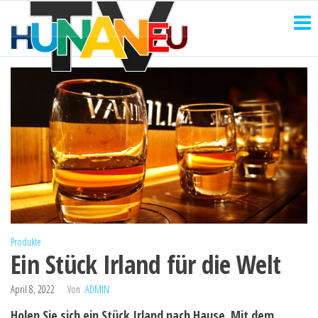
HUNANEU
Zum
Technik
und
Inhalt
TV
mehr
springen
Produkte
Ein Stück Irland für die Welt
April 8, 2022
Von
ADMIN
Holen Sie sich ein Stück Irland nach Hause. Mit dem