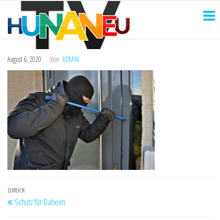
HUNANEU
Zum
Technik
und
Inhalt
TV
mehr
springen
August 6, 2020
Von
ADMIN
Beitragsnavigation
Vorheriger
ZURÜCK
Schutz für Daheim
Beitrag