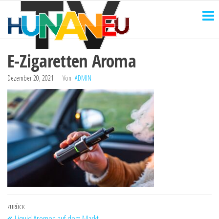
HUNANEU
Zum
Technik
und
Inhalt
TV
mehr
springen
E-Zigaretten Aroma
Dezember 20, 2021
Von
ADMIN
Beitragsnavigation
Vorheriger
ZURÜCK
Liquid Aromen auf dem Markt