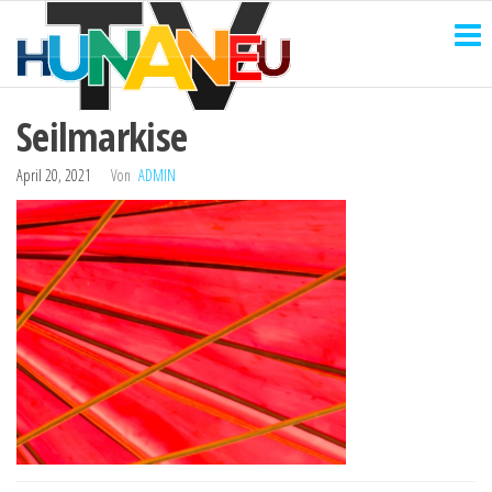
HUNANEU
Zum
Technik
und
Inhalt
TV
mehr
springen
Seilmarkise
April 20, 2021
Von
ADMIN