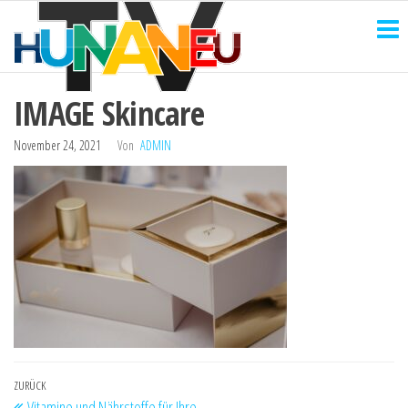
HUNANEU
Zum
Technik
und
Inhalt
TV
mehr
springen
IMAGE Skincare
November 24, 2021
Von
ADMIN
Beitragsnavigation
Vorheriger
ZURÜCK
Vitamine und Nährstoffe für Ihre