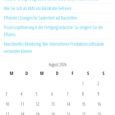
Wie Sie sich als KMU von Bürokratie befreien
Effiziente Lösungen für Sauberkeit auf Baustellen
Prozessoptimierung in der Fertigungsindustrie: So steigern Sie die
Effizienz
Maschinelles Monitoring: Wie Unternehmen Produktionsstillstände
vermeiden können
August 2026
M
D
M
D
F
S
S
1
2
3
4
5
6
7
8
9
10
11
12
13
14
15
16
17
18
19
20
21
22
23