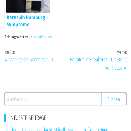
Kernspin Hamburg –
Symptome
transparent
Schlagwörter
Cocktail Shaker
aufklären
Beitragsnavigation
Vorheriger
ZURÜCK
WEITER
Nä
Markise als Sonnenschutz
Heiraten in Sneakers? – Die Braut
Beitrag
Be
von heute
Suchen
nach:
NEUESTE BEITRÄGE
Outdoor-Dining neu gedacht: Stilvoll essen unter freiem Himmel