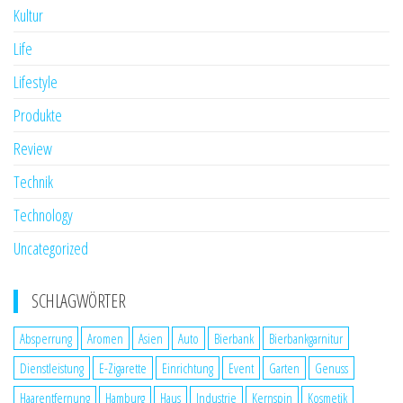
Kultur
Life
Lifestyle
Produkte
Review
Technik
Technology
Uncategorized
SCHLAGWÖRTER
Absperrung
Aromen
Asien
Auto
Bierbank
Bierbankgarnitur
Dienstleistung
E-Zigarette
Einrichtung
Event
Garten
Genuss
Haarentfernung
Hamburg
Haus
Industrie
Kernspin
Kosmetik