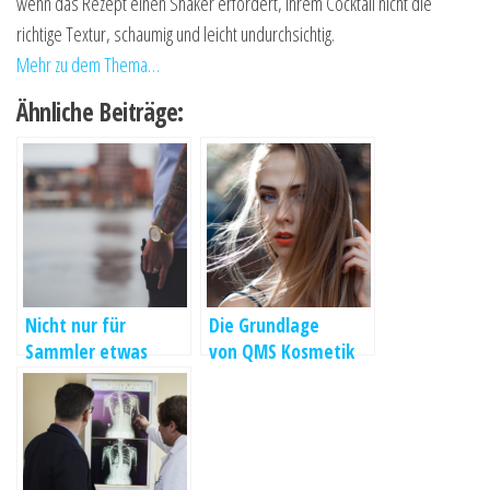
wenn das Rezept einen Shaker erfordert, Ihrem Cocktail nicht die
richtige Textur, schaumig und leicht undurchsichtig.
Mehr zu dem Thema…
Ähnliche Beiträge:
Nicht nur für
Die Grundlage
Sammler etwas
von QMS Kosmetik
besonderes Uhren
ist die
Restposten
wissenschaftliche
Logik