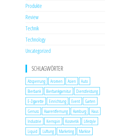
Produkte
Review
Technik
Technology
Uncategorized
SCHLAGWÖRTER
Absperrung
Aromen
Asien
Auto
Bierbank
Bierbankgarnitur
Dienstleistung
E-Zigarette
Einrichtung
Event
Garten
Genuss
Haarentfernung
Hamburg
Haus
Industrie
Kernspin
Kosmetik
Lifestyle
Liquid
Lüftung
Marketing
Markise