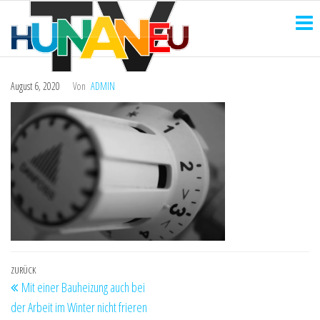
HUNANEU
Zum
Technik
und
Inhalt
TV
mehr
springen
August 6, 2020
Von
ADMIN
Beitragsnavigation
Vorheriger
ZURÜCK
Mit einer Bauheizung auch bei
Beitrag
der Arbeit im Winter nicht frieren