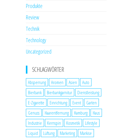
Produkte
Review
Technik
Technology
Uncategorized
SCHLAGWÖRTER
Absperrung
Aromen
Asien
Auto
Bierbank
Bierbankgarnitur
Dienstleistung
E-Zigarette
Einrichtung
Event
Garten
Genuss
Haarentfernung
Hamburg
Haus
Industrie
Kernspin
Kosmetik
Lifestyle
Liquid
Lüftung
Marketing
Markise