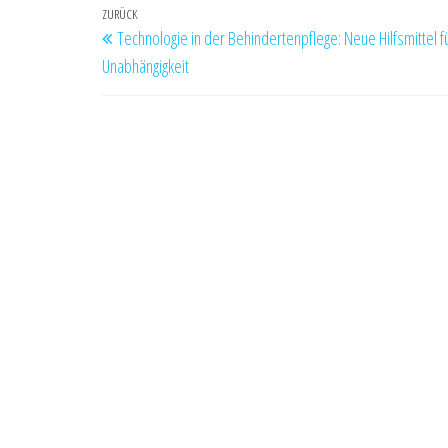
Beitragsnavigation
Vorheriger
ZURÜCK
Technologie in der Behindertenpflege: Neue Hilfsmittel 
Beitrag
Unabhängigkeit