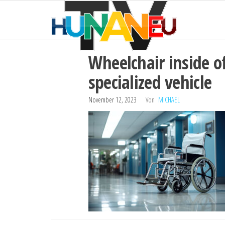
HUNAN
Zum
Technik
und
Inhalt
TV
mehr
springen
Wheelchair inside o
specialized vehicle
November 12, 2023
Von
MICHAEL