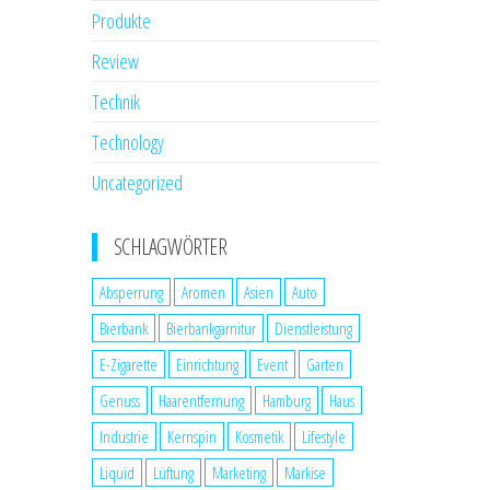
Produkte
Review
Technik
Technology
Uncategorized
SCHLAGWÖRTER
Absperrung
Aromen
Asien
Auto
Bierbank
Bierbankgarnitur
Dienstleistung
E-Zigarette
Einrichtung
Event
Garten
Genuss
Haarentfernung
Hamburg
Haus
Industrie
Kernspin
Kosmetik
Lifestyle
Liquid
Lüftung
Marketing
Markise