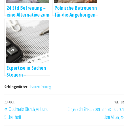
24 Std Betreuung –
Polnische Betreuerin
eine Alternative zum
für die Angehörigen
Pflegeheim
engagieren
Expertise in Sachen
Steuern –
Professionelle
Schlagwörter
Haarentfernung
Verwaltung Ihrer
Finanzen
Beitragsnavigation
Vorheriger
ZURÜCK
WEITER
Nä
Optimale Dichtigkeit und
Eingeschränkt, aber einfach durch
Beitrag
Be
Sicherheit
den Alltag