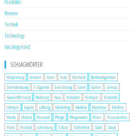
Produkte
Review
Technik
Technology
Uncategorized
SCHLAGWÖRTER
Absperrung
Aromen
Asien
Auto
Bierbank
Bierbankgarnitur
Dienstleistung
E-Zigarette
Einrichtung
Event
Garten
Genuss
Haarentfernung
Hamburg
Haus
Industrie
Kernspin
Kosmetik
Lifestyle
Liquid
Lüftung
Marketing
Markise
Maschine
Medien
Mode
Möbel
Personal
Pflege
Pflegemittel
Polen
Poolzubehör
Praxis
Produkt
scheidung
Schutz
Sicherheit
Stahl
Staub