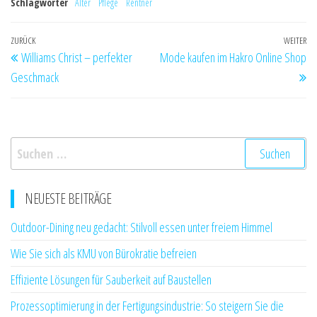
Schlagwörter
Alter
Pflege
Rentner
entsteht
Beitragsnavigation
Vorheriger
ZURÜCK
WEITER
Nä
Williams Christ – perfekter
Mode kaufen im Hakro Online Shop
Beitrag
Be
Geschmack
Suchen
nach:
NEUESTE BEITRÄGE
Outdoor-Dining neu gedacht: Stilvoll essen unter freiem Himmel
Wie Sie sich als KMU von Bürokratie befreien
Effiziente Lösungen für Sauberkeit auf Baustellen
Prozessoptimierung in der Fertigungsindustrie: So steigern Sie die