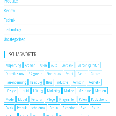
Produkte
Review
Technik
Technology
Uncategorized
SCHLAGWÖRTER
Absperrung
Aromen
Asien
Auto
Bierbank
Bierbankgarnitur
Dienstleistung
E-Zigarette
Einrichtung
Event
Garten
Genuss
Haarentfernung
Hamburg
Haus
Industrie
Kernspin
Kosmetik
Lifestyle
Liquid
Lüftung
Marketing
Markise
Maschine
Medien
Mode
Möbel
Personal
Pflege
Pflegemittel
Polen
Poolzubehör
Praxis
Produkt
scheidung
Schutz
Sicherheit
Stahl
Staub