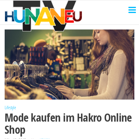
HUNANEU
Zum
Technik
und
Inhalt
TV
mehr
springen
Lifestyle
Mode kaufen im Hakro Online
Shop