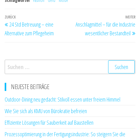
Schlagwörter
Fashion
Geld
Mode
Beitragsnavigation
Vorheriger
ZURÜCK
WEITER
Nä
24 Std Betreuung – eine
Anschlagmittel – für die Industrie
Beitrag
Be
Alternative zum Pflegeheim
wesentlicher Bestandteil
Suchen
nach:
NEUESTE BEITRÄGE
Outdoor-Dining neu gedacht: Stilvoll essen unter freiem Himmel
Wie Sie sich als KMU von Bürokratie befreien
Effiziente Lösungen für Sauberkeit auf Baustellen
Prozessoptimierung in der Fertigungsindustrie: So steigern Sie die