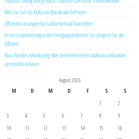
Outdoor-Dining neu gedacht: Stilvoll essen unter freiem Himmel
Wie Sie sich als KMU von Bürokratie befreien
Effiziente Lösungen für Sauberkeit auf Baustellen
Prozessoptimierung in der Fertigungsindustrie: So steigern Sie die
Effizienz
Maschinelles Monitoring: Wie Unternehmen Produktionsstillstände
vermeiden können
August 2026
M
D
M
D
F
S
S
1
2
3
4
5
6
7
8
9
10
11
12
13
14
15
16