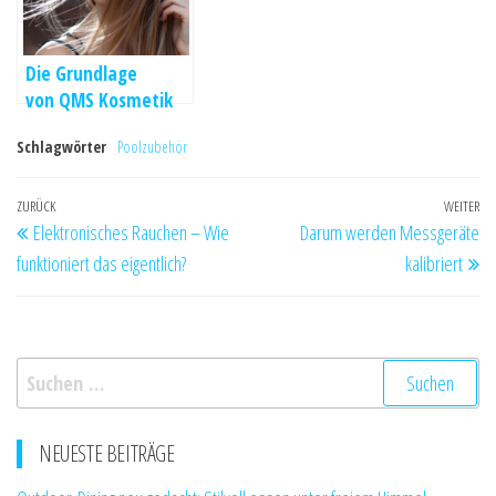
Die Grundlage
von QMS Kosmetik
ist die
Schlagwörter
Poolzubehör
wissenschaftliche
Logik
Beitragsnavigation
Vorheriger
ZURÜCK
WEITER
Nä
Elektronisches Rauchen – Wie
Darum werden Messgeräte
Beitrag
Be
funktioniert das eigentlich?
kalibriert
Suchen
nach:
NEUESTE BEITRÄGE